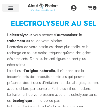
NOS RÉALISATIONS
ELECTROLYSEUR AU SEL
L’
electrolyseur
vous permet d’
automatiser le
traitement
au sel de votre piscine.
L’entretien de votre bassin est donc plus facile, et la
recharge en sel est moins fréquent qu’avec des galets
désinfectants. De plus, les anti-algues ne sont plus
nécessaires.
Le sel est d’
origine naturelle
, il n’a donc pas les
inconvénients des produits chimiques qui peuvent
présenter des risques d’irritations ou des allergies, comme
avec le chlore par exemple. Petit plus : il est inodore.
Le traitement de votre piscine avec un electrolyseur au sel
est
écologique
: il ne pollue pas !
Enfin, le stockage du sel n’est pas dangereux en