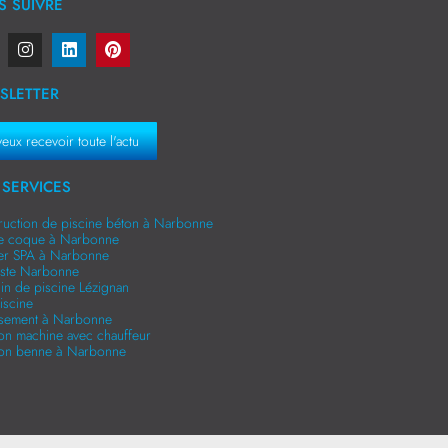
 SUIVRE
SLETTER
veux recevoir toute l'actu
SERVICES
ruction de piscine béton à Narbonne
ne coque à Narbonne
er SPA à Narbonne
niste Narbonne
in de piscine Lézignan
iscine
ssement à Narbonne
ion machine avec chauffeur
ion benne à Narbonne