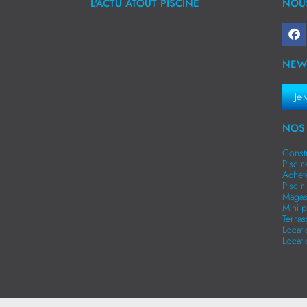
L'ACTU ATOUT PISCINE
NOUS
NEW
Je 
NOS 
Const
Pisci
Achet
Pisci
Magas
Mini p
Terra
Locat
Locat