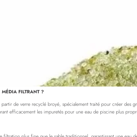
 MÉDIA FILTRANT ?
partir de verre recyclé broyé, spécialement traité pour créer des gra
pturant efficacement les impuretés pour une eau de piscine plus propre
e filtration plus fine que le sable traditionnel, garantissant une eau 