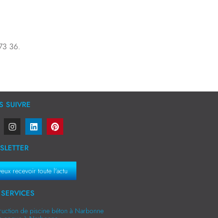
 73 36.
 SUIVRE
SLETTER
veux recevoir toute l'actu
SERVICES
ruction de piscine béton à Narbonne