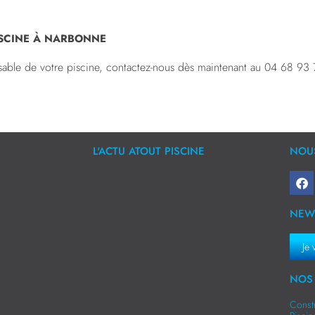
ISCINE À NARBONNE
à sable de votre piscine, contactez-nous dès maintenant au 04 68 93
L'ACTU ATOUT PISCINE
NOUS
NEW
Je 
NOS 
Const