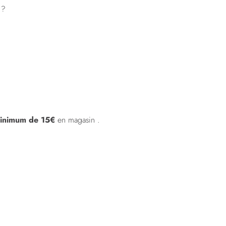
 ?
minimum de 15€
en magasin .