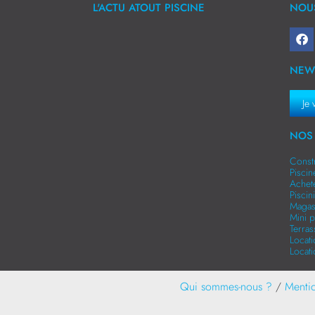
L'ACTU ATOUT PISCINE
NOUS
NEW
Je 
NOS 
Const
Pisci
Achet
Pisci
Magas
Mini p
Terra
Locat
Locat
Qui sommes-nous ?
/
Mentio