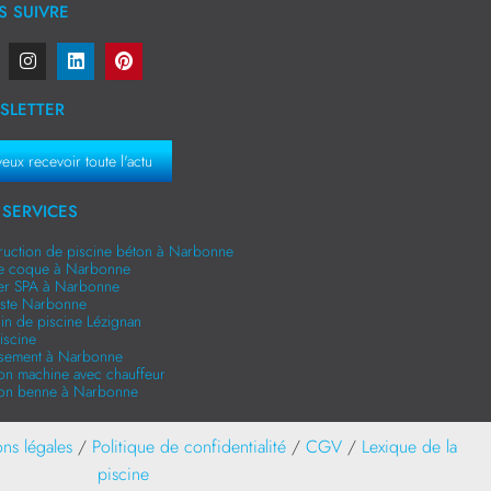
 SUIVRE
SLETTER
veux recevoir toute l'actu
SERVICES
ruction de piscine béton à Narbonne
ne coque à Narbonne
er SPA à Narbonne
niste Narbonne
in de piscine Lézignan
iscine
ssement à Narbonne
ion machine avec chauffeur
ion benne à Narbonne
ns légales
/
Politique de confidentialité
/
CGV
/
Lexique de la
piscine