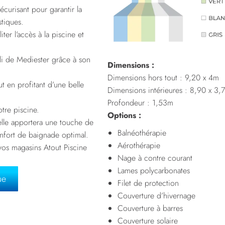
curisant pour garantir la
stiques.
ter l’accès à la piscine et
ali de Mediester grâce à son
Dimensions :
Dimensions hors tout : 9,20 x 4m
ut en profitant d’une belle
Dimensions intérieures : 8,90 x 3
Profondeur : 1,53m
otre piscine.
Options :
 elle apportera une touche de
Balnéothérapie
onfort de baignade optimal.
Aérothérapie
vos magasins Atout Piscine
Nage à contre courant
Lames polycarbonates
ue
Filet de protection
Couverture d’hivernage
Couverture à barres
Couverture solaire