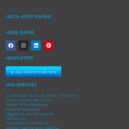
L'ACTU ATOUT PISCINE
NOUS SUIVRE
NEWSLETTER
Je veux recevoir toute l'actu
NOS SERVICES
Construction de piscine béton à Narbonne
Piscine coque à Narbonne
Acheter SPA à Narbonne
Pisciniste Narbonne
Magasin de piscine Lézignan
Mini piscine
Terrassement à Narbonne
Location machine avec chauffeur