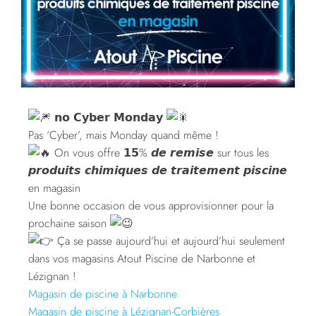
𝗻𝗼 𝗖𝘆𝗯𝗲𝗿 𝗠𝗼𝗻𝗱𝗮𝘆
Pas ‘Cyber’, mais Monday quand même !
On vous offre 𝟭𝟱% 𝙙𝙚 𝙧𝙚𝙢𝙞𝙨𝙚 sur tous les
𝙥𝙧𝙤𝙙𝙪𝙞𝙩𝙨 𝙘𝙝𝙞𝙢𝙞𝙦𝙪𝙚𝙨 𝙙𝙚 𝙩𝙧𝙖𝙞𝙩𝙚𝙢𝙚𝙣𝙩 𝙥𝙞𝙨𝙘𝙞𝙣𝙚
en magasin
Une bonne occasion de vous approvisionner pour la
prochaine saison
Ça se passe aujourd’hui et aujourd’hui seulement
dans vos magasins Atout Piscine de Narbonne et
Lézignan !
Magasin de piscine à Narbonne
Magasin de piscine à Lézignan-Corbières