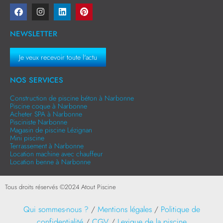
NEWSLETTER
Je veux recevoir toute l'actu
NOS SERVICES
Construction de piscine béton à Narbonne
Piscine coque à Narbonne
Acheter SPA à Narbonne
Pisciniste Narbonne
Magasin de piscine Lézignan
Mini piscine
Terrassement à Narbonne
Location machine avec chauffeur
Location benne à Narbonne
Tous droits réservés ©
2024
Atout Piscine
Qui sommes-nous ?
/
Mentions légales
/
Politique de
confidentialité
/
CGV
/
Lexique de la piscine