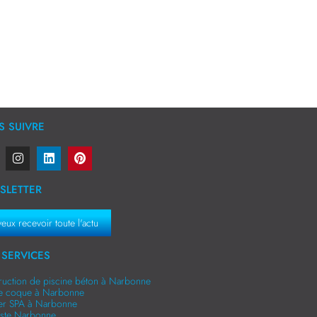
 SUIVRE
SLETTER
veux recevoir toute l'actu
SERVICES
ruction de piscine béton à Narbonne
ne coque à Narbonne
er SPA à Narbonne
niste Narbonne