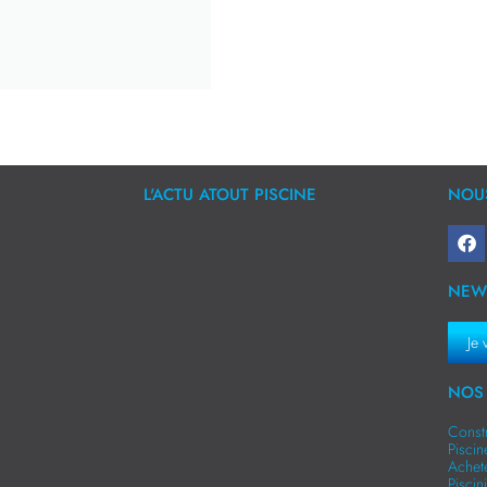
L'ACTU ATOUT PISCINE
NOUS
NEW
Je 
NOS 
Const
Pisci
Achet
Pisci