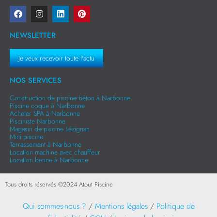
NEWSLETTER
Je veux recevoir toute l'actu
NOS SERVICES
Construction de piscine béton à Narbonne
Piscine coque à Narbonne
Acheter SPA à Narbonne
Pisciniste Narbonne
Magasin de piscine Lézignan
Mini piscine
Terrassement à Narbonne
Location machine avec chauffeur
Location benne à Narbonne
Tous droits réservés ©
2024
Atout Piscine
Qui sommes-nous ?
/
Mentions légales
/
Politique de