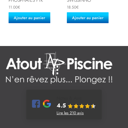
PHOSPHATES FTK
SWISSINNO
11.00
€
18.50
€
Ajouter au panier
Ajouter au panier
Notes & Avis
4.5
Lire les 210 avis