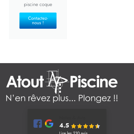
piscine coque
Contactez-
nous !
Notes & Avis
4.5
Lire les 210 avis