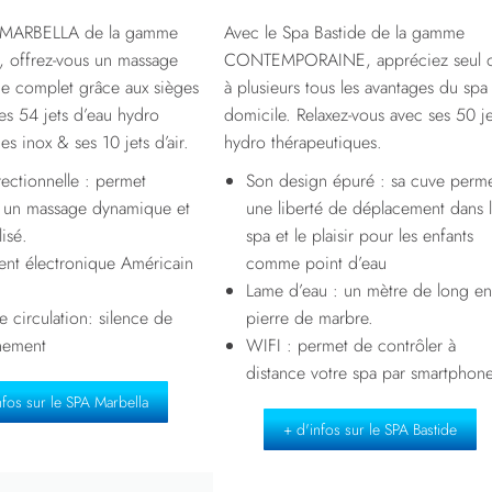
a MARBELLA de la gamme
Avec le Spa Bastide de la gamme
offrez-vous un massage
CONTEMPORAINE, appréciez seul 
ue complet grâce aux sièges
à plusieurs tous les avantages du spa
es 54 jets d’eau hydro
domicile. Relaxez-vous avec ses 50 je
es inox & ses 10 jets d’air.
hydro thérapeutiques.
ectionnelle : permet
Son design épuré : sa cuve perm
r un massage dynamique et
une liberté de déplacement dans 
isé.
spa et le plaisir pour les enfants
nt électronique Américain
comme point d’eau
Lame d’eau : un mètre de long en
 circulation: silence de
pierre de marbre.
nement
WIFI : permet de contrôler à
distance votre spa par smartphon
nfos sur le SPA Marbella
+ d'infos sur le SPA Bastide