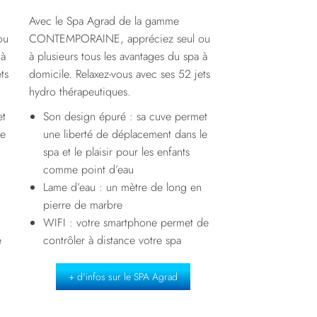
Avec le Spa Agrad de la gamme
ou
CONTEMPORAINE, appréciez seul ou
 à
à plusieurs tous les avantages du spa à
ts
domicile. Relaxez-vous avec ses 52 jets
hydro thérapeutiques.
et
Son design épuré : sa cuve permet
le
une liberté de déplacement dans le
spa et le plaisir pour les enfants
comme point d’eau
Lame d’eau : un mètre de long en
pierre de marbre
WIFI : votre smartphone permet de
e
contrôler à distance votre spa
+ d'infos sur le SPA Agrad