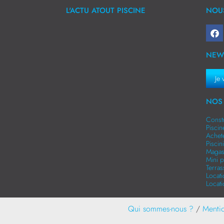
L'ACTU ATOUT PISCINE
NOUS
NEW
Je 
NOS 
Const
Pisci
Achet
Pisci
Magas
Mini p
Terra
Locat
Locat
Qui sommes-nous ?
/
Mentio