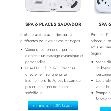
SPA 6 PLACES SALVADOR
SPA 
5 places assises avec des buses
Profitez d’u
différentes pour varier vos massages
saisons et
p
amis les bie
Vanne directionnelle : permet
Sagary.
d’obtenir un massage dynamique et
personnalisé.
Vanne dir
Prise PLUG & PLAY : Branchez
d’obteni
directement sur une prise
personnal
traditionnelle 16 A, pas besoin de
Les 5 pla
passer une ligne de courant
varier le
spécifique.
Pompe cir
fonction
+ d'infos sur le SPA Salvador