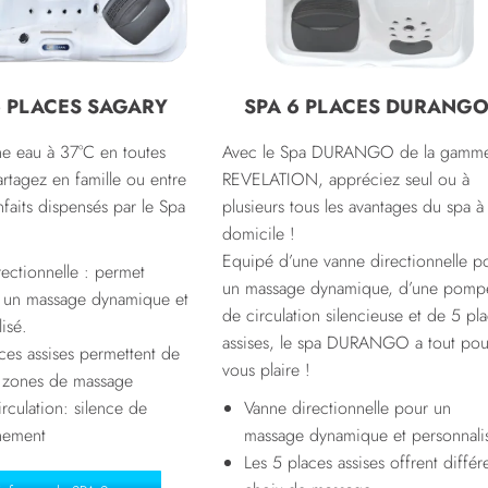
6 PLACES SAGARY
SPA 6 PLACES DURANG
ne eau à 37°C en toutes
Avec le Spa DURANGO de la gamm
artagez en famille ou entre
REVELATION, appréciez seul ou à
nfaits
dispensés par le Spa
plusieurs tous les avantages du spa à
domicile !
Equipé d’une vanne directionnelle p
ectionnelle : permet
un massage dynamique, d’une pomp
r un massage dynamique et
de circulation silencieuse et de 5 pl
isé.
assises, le spa DURANGO a tout pou
ces assises permettent de
vous plaire !
s zones de massage
culation: silence de
Vanne directionnelle pour un
nement
massage dynamique et personnali
Les 5 places assises offrent différ