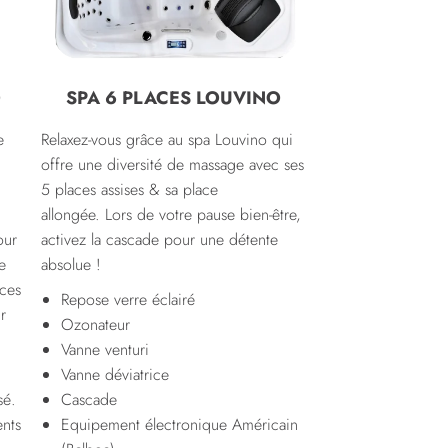
O
SPA 6 PLACES LOUVINO
e
Relaxez-vous grâce au spa Louvino qui
offre une diversité de massage avec ses
5 places assises & sa place
allongée. Lors de votre pause bien-être,
our
activez la cascade pour une détente
e
absolue !
aces
Repose verre éclairé
r
Ozonateur
Vanne venturi
Vanne déviatrice
sé.
Cascade
ents
Equipement électronique Américain