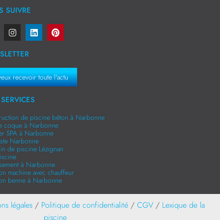
 SUIVRE
SLETTER
veux recevoir toute l'actu
SERVICES
ruction de piscine béton à Narbonne
ne coque à Narbonne
er SPA à Narbonne
niste Narbonne
in de piscine Lézignan
iscine
ssement à Narbonne
ion machine avec chauffeur
ion benne à Narbonne
ns légales
/
Politique de confidentialité
/
CGV
/
Lexique de la
piscine