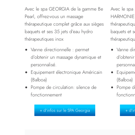
Avec le spa GEORGIA de la gamme Be
Avec le sp
Pearl, offrez-vous un massage
HARMONIE, 
thérapeutique complet grâce aux sièges
thérapeutiq
baquets et ses 35 jets d’eau hydro
baquets et s
thérapeutiques inox
thérapeutiqu
Vanne directionnelle : permet
Vanne dir
d’obtenir un massage dynamique et
d’obteni
personnalisé.
personnal
Equipement électronique Américain
Equipeme
(Balboa)
(Balboa)
Pompe de circulation: silence de
Pompe de
fonctionnement
fonction
+ d'infos sur le SPA Georgia
+ d'i