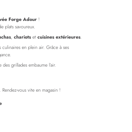
ivée Forge Adour
!
de plats savoureux.
nchas
,
chariots
et
cuisines extérieures
.
ulinaires en plein air. Grâce à ses
gance.
e des grillades embaume l’air.
e. Rendez-vous vite en magasin !
e