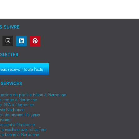
 SUIVRE
SLETTER
veux recevoir toute l'actu
SERVICES
ruction de piscine béton à Narbonne
ne coque à Narbonne
er SPA à Narbonne
niste Narbonne
in de piscine Lézignan
iscine
ssement à Narbonne
ion machine avec chauffeur
ion benne à Narbonne