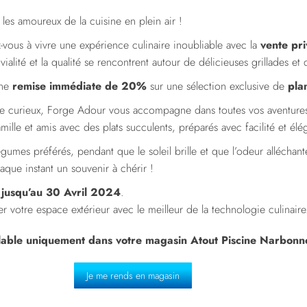
es amoureux de la cuisine en plein air !
vous à vivre une expérience culinaire inoubliable avec la
vente pr
alité et la qualité se rencontrent autour de délicieuses grillades et 
une
remise immédiate de 20%
sur une sélection exclusive de
pla
 curieux, Forge Adour vous accompagne dans toutes vos aventures c
ille et amis avec des plats succulents, préparés avec facilité et élé
égumes préférés, pendant que le soleil brille et que l’odeur alléchant
que instant un souvenir à chérir !
s
jusqu’au 30 Avril 2024
.
r votre espace extérieur avec le meilleur de la technologie culinair
lable uniquement dans votre magasin Atout Piscine Narbonn
Je me rends en magasin