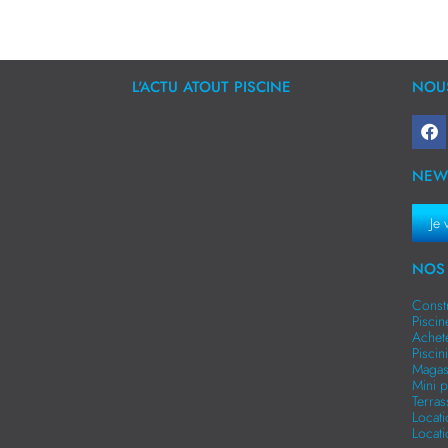
L'ACTU ATOUT PISCINE
NOUS
NEW
Je 
NOS 
Const
Pisci
Achet
Pisci
Magas
Mini p
Terra
Locat
Locat