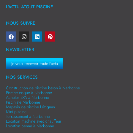
L'ACTU ATOUT PISCINE
NOUS SUIVRE
NEWSLETTER
Je veux recevoir toute l'actu
NOS SERVICES
Construction de piscine béton à Narbonne
Piscine coque à Narbonne
Acheter SPA à Narbonne
Pisciniste Narbonne
Magasin de piscine Lézignan
Mini piscine
Terrassement à Narbonne
Location machine avec chauffeur
Location benne à Narbonne