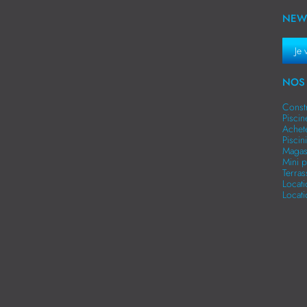
NEW
Je 
NOS 
Const
Pisci
Achet
Pisci
Magas
Mini p
Terra
Locat
Locat