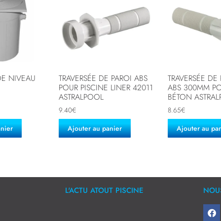
DE NIVEAU
TRAVERSÉE DE PAROI ABS
TRAVERSÉE DE 
POUR PISCINE LINER 42011
ABS 300MM PO
ASTRALPOOL
BÉTON ASTRA
9.40
€
8.65
€
anier
Ajouter au panier
Ajouter au pa
L'ACTU ATOUT PISCINE
NOUS