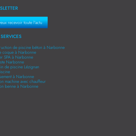
SLETTER
veux recevoir toute l'actu
SERVICES
ruction de piscine béton à Narbonne
ne coque à Narbonne
er SPA à Narbonne
niste Narbonne
in de piscine Lézignan
iscine
ssement à Narbonne
ion machine avec chauffeur
ion benne à Narbonne