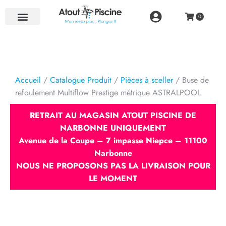
NOS RÉALISATIONS
Accueil
/
Catalogue Produit
/
Pièces à sceller
/ Buse de
refoulement Multiflow Prestige métrique ASTRALPOOL
RETRAIT AU MAGASIN ATOUT PISCINE DE
NARBONNE UNIQUEMENT
Avenue de la Coupe – 7 impasse Niepce – 11100
Narbonne
NOUS NE PROPOSONS PAS LA LIVRAISON POUR
LE MOMENT