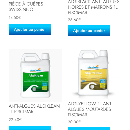
ALGIBLACK ANTI ALGUES
PIÈGE À GUÊPES
NOIRES ET MARRONS 1L
SWISSINNO
PISCIMAR
18.50
€
26.60
€
Ajouter au panier
Ajouter au panier
ALGI-YELLOW 1L ANTI
ANTI-ALGUES ALGIKLEAN
ALGUES MOUTARDES
1L PISCIMAR
PISCIMAR
22.40
€
30.00
€