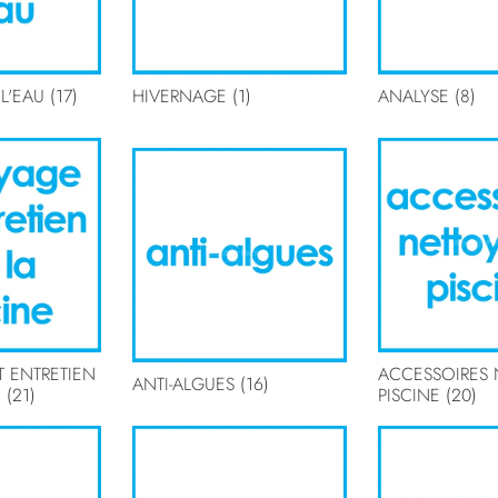
 L'EAU
(17)
HIVERNAGE
(1)
ANALYSE
(8)
T ENTRETIEN
ACCESSOIRES 
ANTI-ALGUES
(16)
E
(21)
PISCINE
(20)