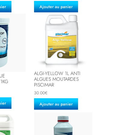
nier
Ajouter au panier
ALGI-YELLOW 1L ANTI
GUE
ALGUES MOUTARDES
1KG
PISCIMAR
30.00
€
nier
Ajouter au panier