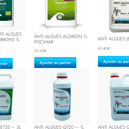
TI ALGUES
ANTI ALGUES ALGIBON 1L
ANTI ALGUES J
ARRONS 1L
PISCIMAR
41.40
€
15.60
€
Ajouter au pa
Ajouter au panier
anier
JET35 – 3L
ANTI ALGUES QT20 – 1L
ANTI ALGUES 