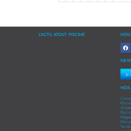
L'ACTU ATOUT PISCINE
NOUS
NEW
Je 
NOS 
Const
Pisci
Achet
Pisci
Magas
Mini p
Terra