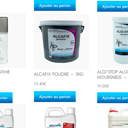
Ajouter au panier
Ajouter au pa
ATIME
ALGI’STOP AL
ALCAFIX POUDRE – 5KG
G
MOURTARDE – 
13.40
€
19.00
€
Ajouter au panier
anier
Ajouter au pa