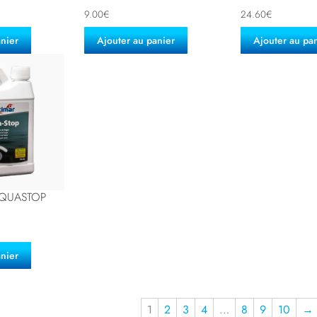
9.00
€
24.60
€
anier
Ajouter au panier
Ajouter au pa
AQUASTOP
anier
1
2
3
4
…
8
9
10
→