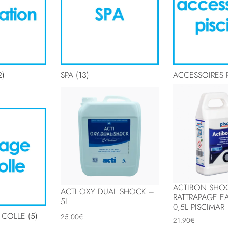
2)
SPA
(13)
ACCESSOIRES 
ACTIBON SHO
ACTI OXY DUAL SHOCK –
RATTRAPAGE E
5L
0,5L PISCIMAR
T COLLE
(5)
25.00
€
21.90
€