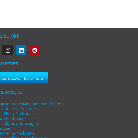
 SUIVRE
SLETTER
veux recevoir toute l'actu
SERVICES
ruction de piscine béton à Narbonne
ne coque à Narbonne
er SPA à Narbonne
niste Narbonne
in de piscine Lézignan
iscine
ssement à Narbonne