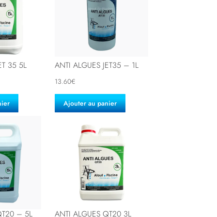
ET 35 5L
ANTI ALGUES JET35 – 1L
13.60
€
nier
Ajouter au panier
QT20 – 5L
ANTI ALGUES QT20 3L