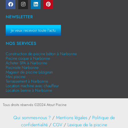
NEWSLETTER
Je veux recevoir toute l'actu
NOS SERVICES
Construction de piscine béton à Narbonne
Piscine coque à Narbonne
Acheter SPA à Narbonne
Pisciniste Narbonne
Magasin de piscine Lézignan
Mini piscine
Terrassement à Narbonne
Location machine avec chauffeur
Location benne à Narbonne
Tous droits réservés ©
2024
Atout Piscine
Qui sommes-nous ?
/
Mentions légales
/
Politique de
confidentialité
/
CGV
/
Lexique de la piscine