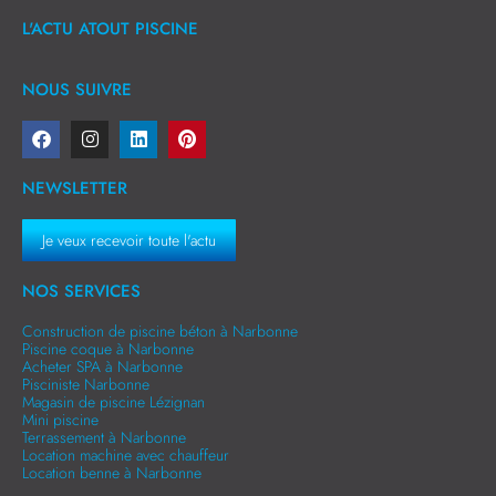
L'ACTU ATOUT PISCINE
NOUS SUIVRE
NEWSLETTER
Je veux recevoir toute l'actu
NOS SERVICES
Construction de piscine béton à Narbonne
Piscine coque à Narbonne
Acheter SPA à Narbonne
Pisciniste Narbonne
Magasin de piscine Lézignan
Mini piscine
Terrassement à Narbonne
Location machine avec chauffeur
Location benne à Narbonne