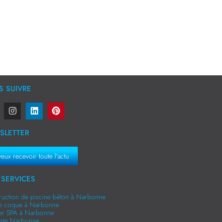
 SUIVRE
SLETTER
veux recevoir toute l'actu
SERVICES
ruction de piscine béton à Narbonne
ne coque à Narbonne
er SPA à Narbonne
niste Narbonne