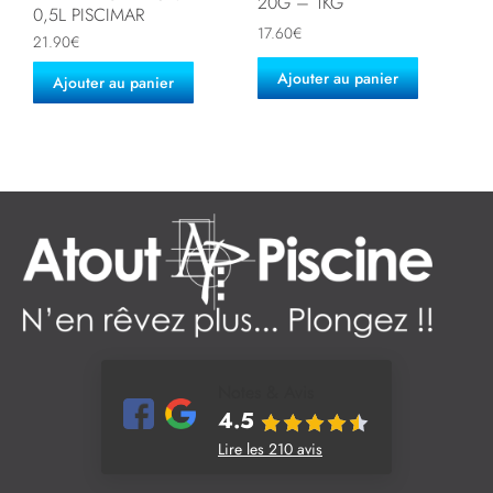
20G – 1KG
0,5L PISCIMAR
17.60
€
21.90
€
Ajouter au panier
Ajouter au panier
Notes & Avis
4.5
Lire les 210 avis