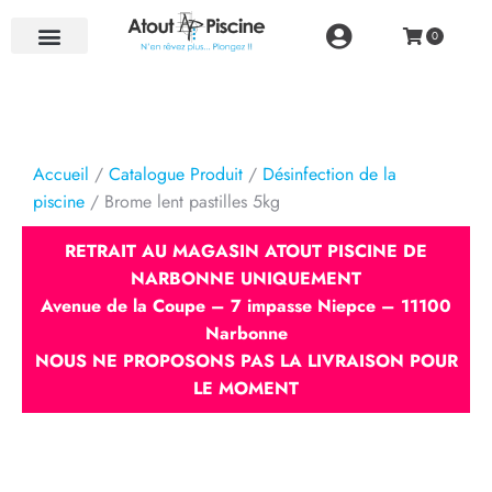
NOS RÉALISATIONS
Accueil
/
Catalogue Produit
/
Désinfection de la
piscine
/ Brome lent pastilles 5kg
RETRAIT AU MAGASIN ATOUT PISCINE DE
NARBONNE UNIQUEMENT
Avenue de la Coupe – 7 impasse Niepce – 11100
Narbonne
NOUS NE PROPOSONS PAS LA LIVRAISON POUR
LE MOMENT