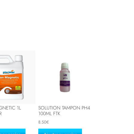
GNETIC 1L
SOLUTION TAMPON PH4
R
100ML FTK
8.50
€