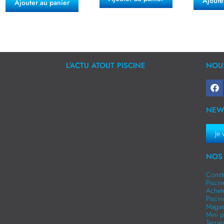
Ajoute
Ajouter au panier
L'ACTU ATOUT PISCINE
NOUS
NEW
Je 
NOS 
Const
Pisci
Achet
Pisci
Magas
Mini p
Terra