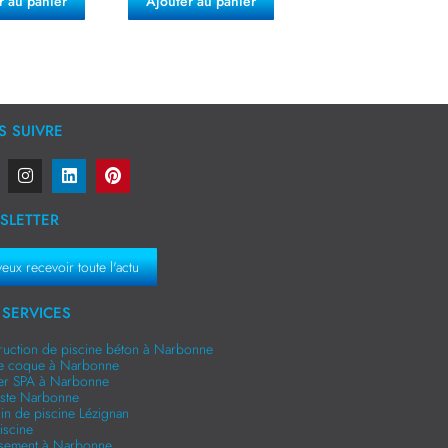
r au panier
Ajouter au panier
 SUIVRE
SLETTER
veux recevoir toute l'actu
SERVICES
ruction de piscine béton à Narbonne
ne coque à Narbonne
er SPA à Narbonne
niste Narbonne
in de piscine Lézignan
iscine
ssement à Narbonne