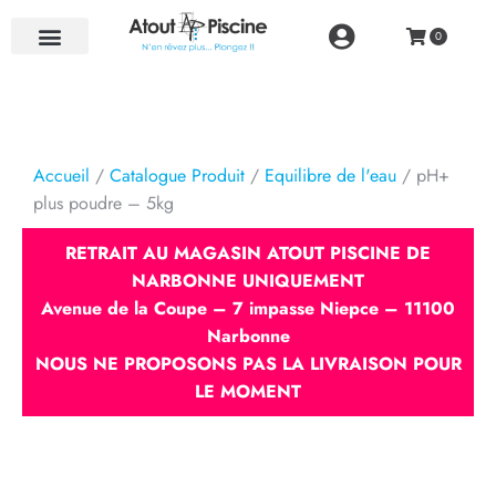
NOS RÉALISATIONS
Accueil
/
Catalogue Produit
/
Equilibre de l'eau
/ pH+
plus poudre – 5kg
RETRAIT AU MAGASIN ATOUT PISCINE DE
NARBONNE UNIQUEMENT
Avenue de la Coupe – 7 impasse Niepce – 11100
Narbonne
NOUS NE PROPOSONS PAS LA LIVRAISON POUR
LE MOMENT