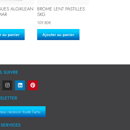
GUES ALGIKLEAN
BROME LENT PASTILLES
IMAR
5KG
109.80
€
r au panier
Ajouter au panier
 SUIVRE
SLETTER
veux recevoir toute l'actu
SERVICES