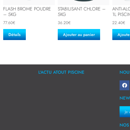
FLASH BROME POUDRE
STABILISANT CHLORE –
ANTI-AL
– 5KG
5KG
1L PISC
77.60
€
36.20
€
22.40
€
Détails
Ajouter au panier
Ajoute
L'ACTU ATOUT PISCINE
NOUS
NEW
Je 
NOS 