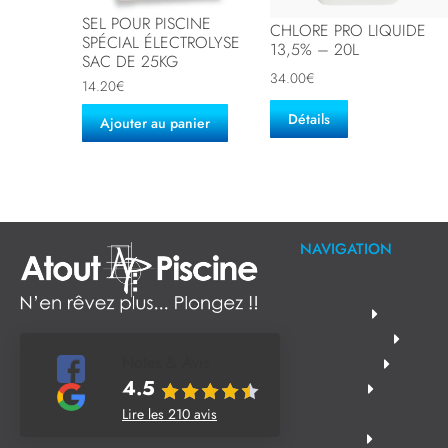
SEL POUR PISCINE
CHLORE PRO LIQUIDE
SPÉCIAL ÉLECTROLYSE
13,5% – 20L
SAC DE 25KG
34.00
€
14.20
€
Détails
Ajouter au panier
NAVIGATION
Notes & Avis
4.5
Lire les 210 avis