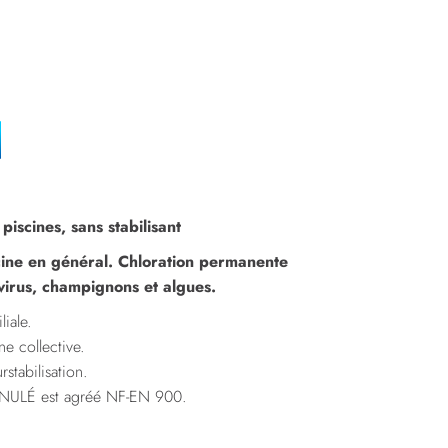
iscines, sans stabilisant
cine en général. Chloration permanente
 virus, champignons et algues.
iale.
e collective.
stabilisation.
RANULÉ est agréé NF-EN 900.